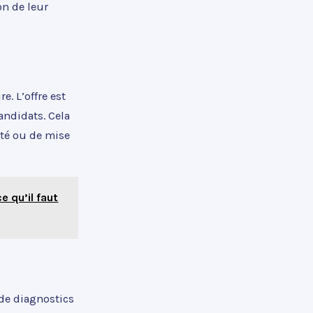
on de leur
. L’offre est
andidats. Cela
ité ou de mise
e qu’il faut
de diagnostics