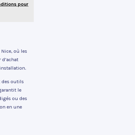
nditions pour
 Nice, où les
r d’achat
nstallation.
 des outils
garantit le
édigés ou des
ion en une