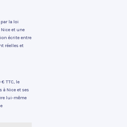
par la loi
 Nice et une
on écrite entre
nt réelles et
 € TTC, le
 à Nice et ses
gère lui-même
me