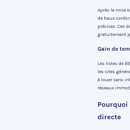
Après la mise e
de baux conform
précises. Ces d
gratuitement po
Gain de tem
Les listes de B
les sites génér
à louer sans in
réseaux immobi
Pourquoi 
directe