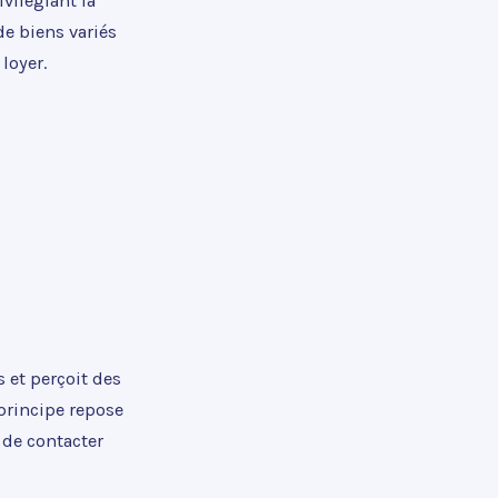
ivilégiant la
de biens variés
loyer.
 et perçoit des
principe repose
 de contacter