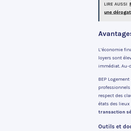
LIRE AUSSI
une dérogat
Avantages
L’économie fina
loyers sont éle
immédiat. Au-de
BEP Logement s
professionnels 
respect des cla
états des lieux
transaction s
Outils et d