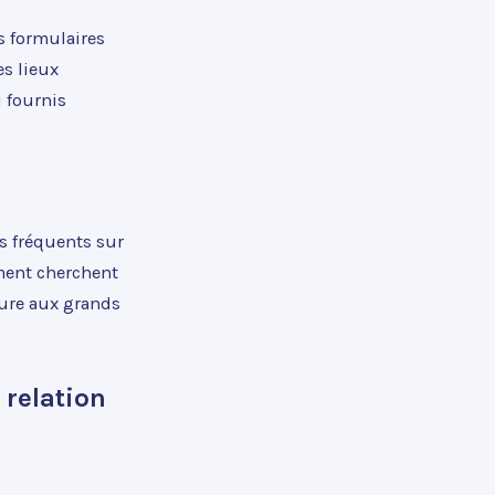
s formulaires
es lieux
i fournis
ns fréquents sur
ement cherchent
eure aux grands
 relation