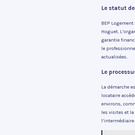
Le statut d
BEP Logement e
Hoguet. L’organ
garantie financ
le professionnel
actualisées.
Le processu
La démarche est
locataire accèd
environs, comm
les visites et 
l’intermédiaire