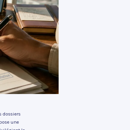
s dossiers
opose une