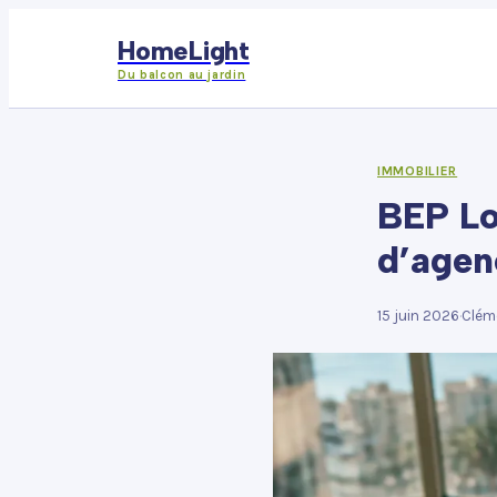
HomeLight
Du balcon au jardin
IMMOBILIER
BEP Lo
d’agen
15 juin 2026
·
Clém