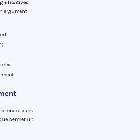
gnificatives
 un argument
ent
€)
direct
tement
ement
 se rendre dans
ique permet un