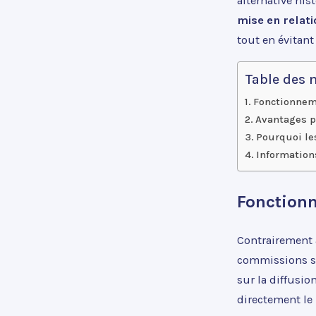
alternative his
mise en relati
tout en évitant
Table des 
Fonctionnem
Avantages p
Pourquoi les
Information
Fonction
Contrairement à
commissions sur
sur la diffusio
directement le 