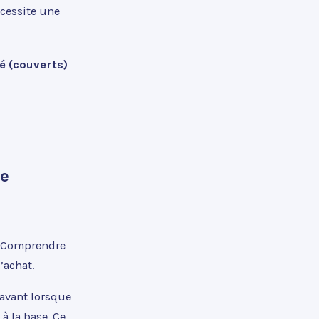
cessite une
é (couverts)
de
e. Comprendre
’achat.
l’avant lorsque
à la base. Ce