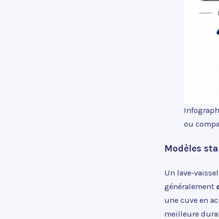
Infographi
ou compa
Modèles st
Un lave-vaissel
généralement
une cuve en aci
meilleure dura