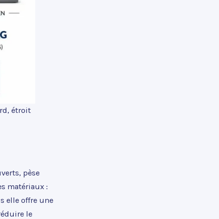
d, étroit
uverts, pèse
es matériaux :
 elle offre une
éduire le