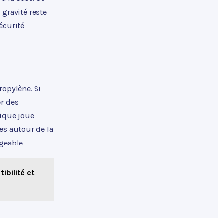
 gravité reste
écurité
ropylène. Si
er des
tique joue
es autour de la
geable.
ibilité et