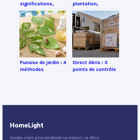
significations,
plantation,
usages et idées
entretien et usages
inspirantes
de ce conifère
d’exception
Punaise de jardin : 4
Direct Abris : 3
méthodes
points de contrôle
naturelles pour
avant de valider
protéger vos
votre commande
tomates sans
produits chimiques
HomeLight
Guides clairs pour améliorer sa maison, sa déco