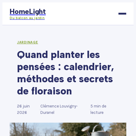
HomeLight
Du balcon au jardin
Bricolage
JARDINAGE
Quand planter les
Déco
pensées : calendrier,
Immobilier
méthodes et secrets
Jardinage
de floraison
Maison
26 juin
Clémence Louvigny-
5 min de
·
·
2026
Duranel
lecture