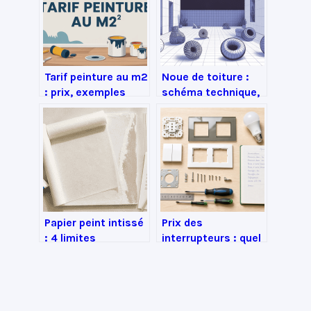
Tarif peinture au m2
Noue de toiture :
: prix, exemples
schéma technique,
concrets et repères
règles de pose et
fiables
bonnes pratiques
Papier peint intissé
Prix des
: 4 limites
interrupteurs : quel
techniques à
budget prévoir pour
anticiper avant vos
vos travaux
travaux
d’électricité ?