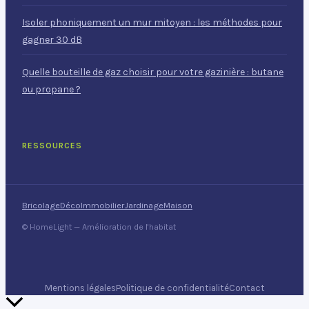
Isoler phoniquement un mur mitoyen : les méthodes pour
gagner 30 dB
Quelle bouteille de gaz choisir pour votre gazinière : butane
ou propane ?
RESSOURCES
Bricolage
Déco
Immobilier
Jardinage
Maison
© HomeLight — Amélioration de l'habitat
Mentions légales
Politique de confidentialité
Contact
Retour