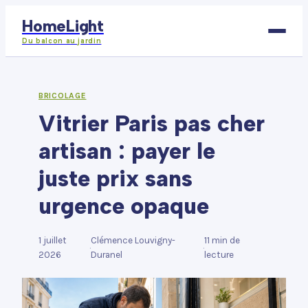
HomeLight
Du balcon au jardin
Bricolage
BRICOLAGE
Vitrier Paris pas cher
Déco
artisan : payer le
Immobilier
juste prix sans
Jardinage
urgence opaque
Maison
1 juillet
Clémence Louvigny-
11 min de
·
·
2026
Duranel
lecture