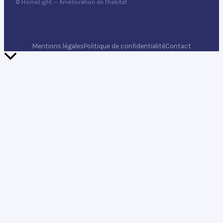
© HomeLight — Amélioration de l'habitat
Mentions légales
Politique de confidentialité
Contact
Retour
en
haut