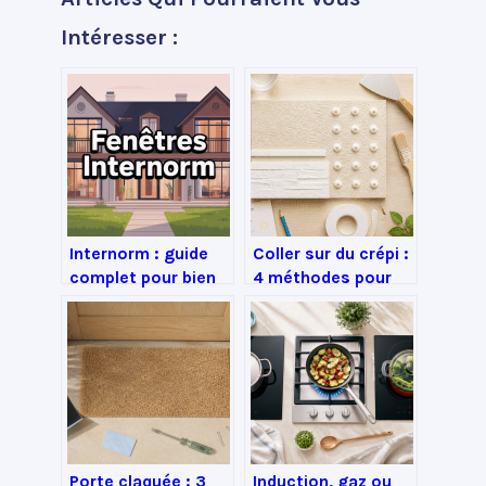
Intéresser :
Internorm : guide
Coller sur du crépi :
complet pour bien
4 méthodes pour
choisir vos fenêtres
décorer sans percer
et portes
ni abîmer vos murs
Porte claquée : 3
Induction, gaz ou