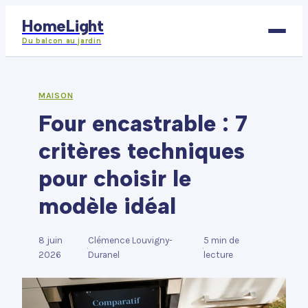
HomeLight
Du balcon au jardin
Bricolage
MAISON
Four encastrable : 7
Déco
critères techniques
Immobilier
pour choisir le
Jardinage
modèle idéal
Maison
8 juin
Clémence Louvigny-
5 min de
·
·
2026
Duranel
lecture