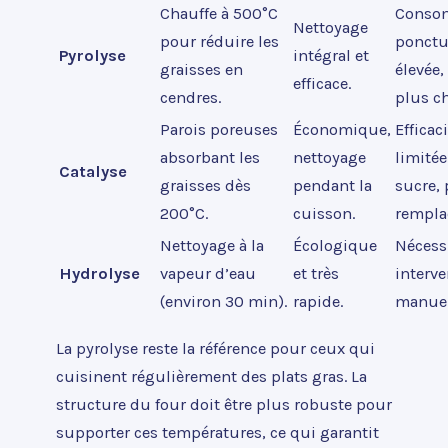
Chauffe à 500°C
Conso
Nettoyage
pour réduire les
ponctu
Pyrolyse
intégral et
graisses en
élevée,
efficace.
cendres.
plus ch
Parois poreuses
Économique,
Efficac
absorbant les
nettoyage
limitée
Catalyse
graisses dès
pendant la
sucre, 
200°C.
cuisson.
rempla
Nettoyage à la
Écologique
Nécess
Hydrolyse
vapeur d’eau
et très
interv
(environ 30 min).
rapide.
manuel
La pyrolyse reste la référence pour ceux qui
cuisinent régulièrement des plats gras. La
structure du four doit être plus robuste pour
supporter ces températures, ce qui garantit