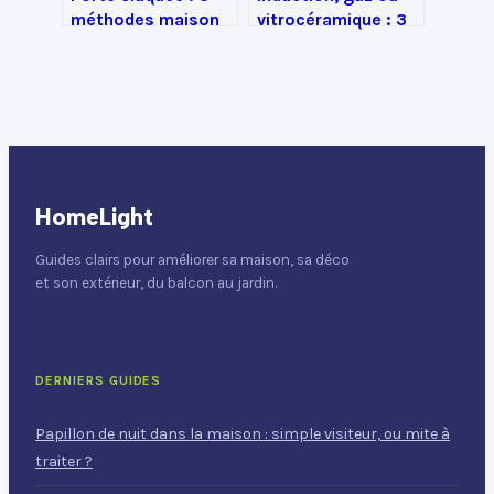
méthodes maison
vitrocéramique : 3
pour entrer sans
critères pour
appeler un serrurier
choisir la plaque
idéale
HomeLight
Guides clairs pour améliorer sa maison, sa déco
et son extérieur, du balcon au jardin.
DERNIERS GUIDES
Papillon de nuit dans la maison : simple visiteur, ou mite à
traiter ?