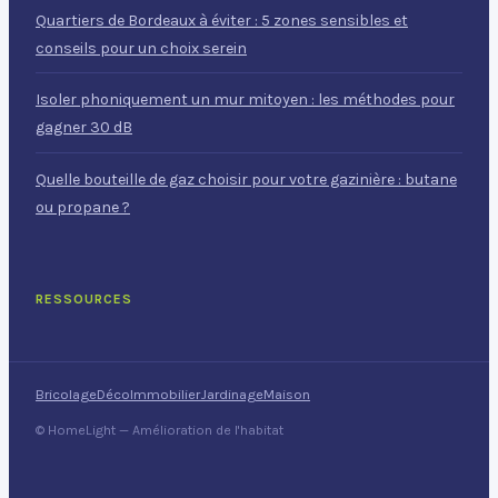
Quartiers de Bordeaux à éviter : 5 zones sensibles et
conseils pour un choix serein
Isoler phoniquement un mur mitoyen : les méthodes pour
gagner 30 dB
Quelle bouteille de gaz choisir pour votre gazinière : butane
ou propane ?
RESSOURCES
Bricolage
Déco
Immobilier
Jardinage
Maison
© HomeLight — Amélioration de l'habitat