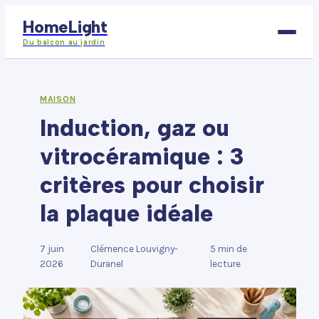
HomeLight
Du balcon au jardin
Bricolage
MAISON
Induction, gaz ou
Déco
vitrocéramique : 3
Immobilier
critères pour choisir
Jardinage
la plaque idéale
Maison
7 juin
Clémence Louvigny-
5 min de
·
·
2026
Duranel
lecture