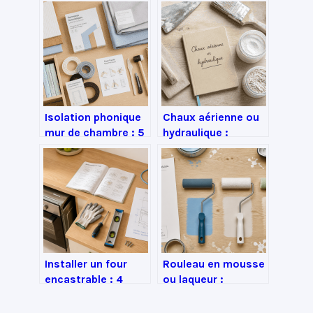
Isolation phonique
Chaux aérienne ou
mur de chambre : 5
hydraulique :
solutions efficaces
comment choisir
sans travaux ni
pour préserver vos
perceuse
murs et éviter les
fissures ?
Installer un four
Rouleau en mousse
encastrable : 4
ou laqueur :
étapes clés pour
comment éviter les
une pose sécurisée
traces et les bulles