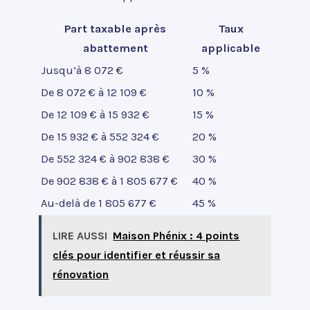
Part taxable après
Taux
abattement
applicable
Jusqu’à 8 072 €
5 %
De 8 072 € à 12 109 €
10 %
De 12 109 € à 15 932 €
15 %
De 15 932 € à 552 324 €
20 %
De 552 324 € à 902 838 €
30 %
De 902 838 € à 1 805 677 €
40 %
Au-delà de 1 805 677 €
45 %
LIRE AUSSI
Maison Phénix : 4 points
clés pour identifier et réussir sa
rénovation