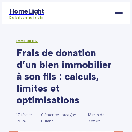
HomeLight
Du balcon au jardin
Bricolage
IMMOBILIER
Frais de donation
Déco
d’un bien immobilier
Immobilier
à son fils : calculs,
Jardinage
limites et
Maison
optimisations
17 février
Clémence Louvigny-
12 min de
·
·
2026
Duranel
lecture