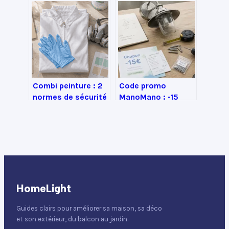
valeurs, risques et
ado à faire chez soi
contrôles à
connaître
Combi peinture : 2
Code promo
normes de sécurité
ManoMano : -15
et 3 critères pour
euros et 4 leviers
choisir votre
pour réduire votre
protection
facture de
bricolage
HomeLight
Guides clairs pour améliorer sa maison, sa déco
et son extérieur, du balcon au jardin.