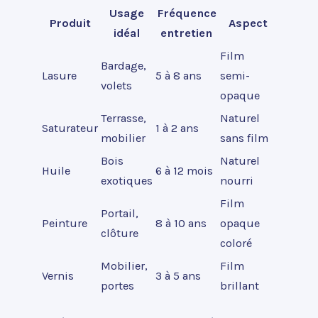
Usage
Fréquence
Produit
Aspect
idéal
entretien
Film
Bardage,
Lasure
5 à 8 ans
semi-
volets
opaque
Terrasse,
Naturel
Saturateur
1 à 2 ans
mobilier
sans film
Bois
Naturel
Huile
6 à 12 mois
exotiques
nourri
Film
Portail,
Peinture
8 à 10 ans
opaque
clôture
coloré
Mobilier,
Film
Vernis
3 à 5 ans
portes
brillant