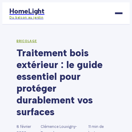
HomeLight
Du balcon au jardin
Bricolage
BRICOLAGE
Traitement bois
Déco
extérieur : le guide
Immobilier
essentiel pour
Jardinage
protéger
Maison
durablement vos
surfaces
8 février
Clémence Louvigny-
11 min de
·
·