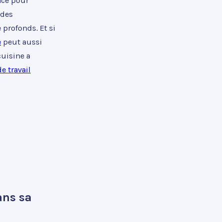
ace pour
 des
profonds. Et si
e
peut aussi
cuisine a
e travail
ans sa