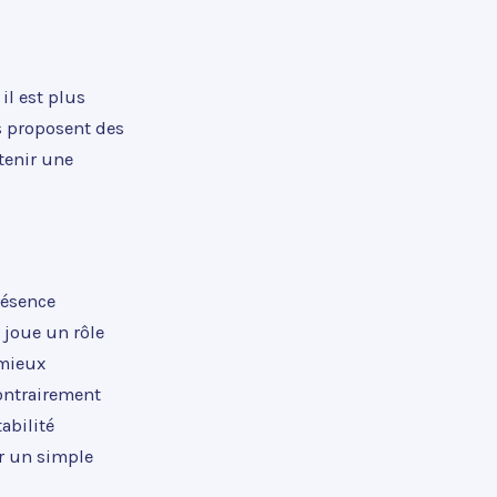
 il est plus
ts proposent des
tenir une
résence
, joue un rôle
 mieux
Contrairement
abilité
ar un simple