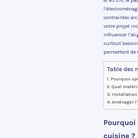
et 65 cm, le p
l’électroménag
contraintes ar
votre projet in
influencer l’al
surtout besoin
permettent de 
Table des 
Pourquoi opt
Quel matéria
Installation
Aménager l’
Pourquoi 
cuisine ?