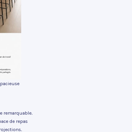
spacieuse
ce remarquable.
pace de repas
ojections.