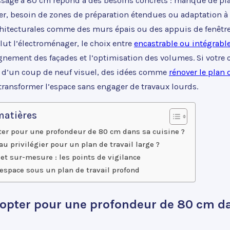
assage à 80 cm répond à des besoins concrets : manque de pl
er, besoin de zones de préparation étendues ou adaptation à
chitecturales comme des murs épais ou des appuis de fenêtre 
clut l’électroménager, le choix entre
encastrable ou intégrabl
ignement des façades et l’optimisation des volumes. Si votre 
 d’un coup de neuf visuel, des idées comme
rénover le plan d
transformer l’espace sans engager de travaux lourds.
matières
er pour une profondeur de 80 cm dans sa cuisine ?
u privilégier pour un plan de travail large ?
 et sur-mesure : les points de vigilance
espace sous un plan de travail profond
opter pour une profondeur de 80 cm d