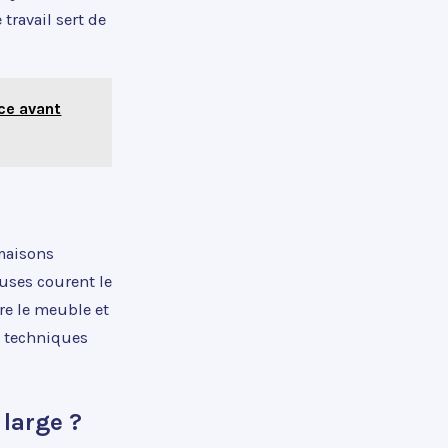
travail sert de
nce avant
 maisons
uses courent le
re le meuble et
s techniques
 large ?