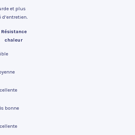
urde et plus
 d’entretien.
Résistance
chaleur
ible
oyenne
cellente
ès bonne
cellente