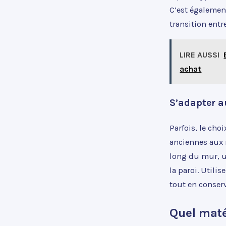
C’est également
transition entr
LIRE AUSSI
achat
S’adapter a
Parfois, le cho
anciennes aux 
long du mur, un
la paroi. Util
tout en conserv
Quel maté