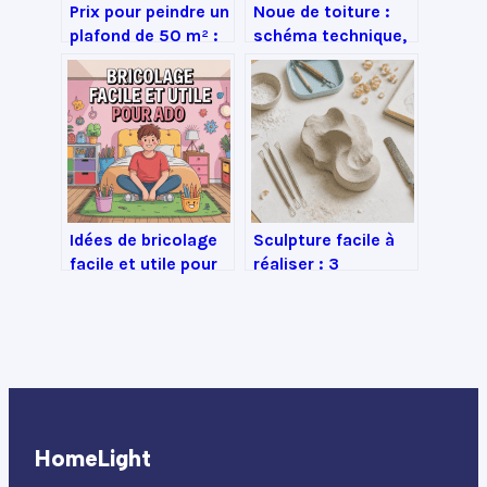
Prix pour peindre un
Noue de toiture :
plafond de 50 m² :
schéma technique,
budget, choix et
règles de pose et
astuces
bonnes pratiques
Idées de bricolage
Sculpture facile à
facile et utile pour
réaliser : 3
ado à faire chez soi
matériaux
accessibles et 4
techniques pour
réussir vos
premières pièces
HomeLight