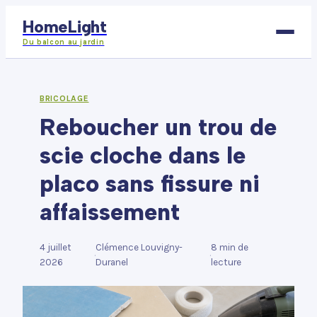
HomeLight
Du balcon au jardin
Bricolage
BRICOLAGE
Reboucher un trou de
Déco
scie cloche dans le
Immobilier
placo sans fissure ni
Jardinage
affaissement
Maison
4 juillet
Clémence Louvigny-
8 min de
·
·
2026
Duranel
lecture