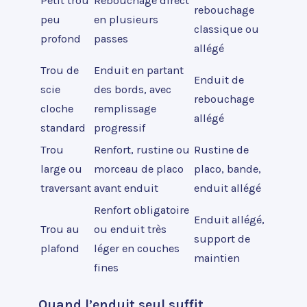
Petit trou
Rebouchage direct
rebouchage
peu
en plusieurs
classique ou
profond
passes
allégé
Trou de
Enduit en partant
Enduit de
scie
des bords, avec
rebouchage
cloche
remplissage
allégé
standard
progressif
Trou
Renfort, rustine ou
Rustine de
large ou
morceau de placo
placo, bande,
traversant
avant enduit
enduit allégé
Renfort obligatoire
Enduit allégé,
Trou au
ou enduit très
support de
plafond
léger en couches
maintien
fines
Quand l’enduit seul suffit