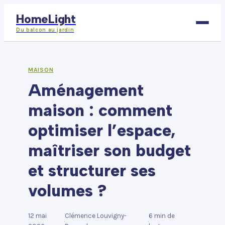
HomeLight
Du balcon au jardin
Bricolage
MAISON
Aménagement
Déco
maison : comment
Immobilier
optimiser l’espace,
Jardinage
maîtriser son budget
Maison
et structurer ses
volumes ?
12 mai
Clémence Louvigny-
6 min de
·
·