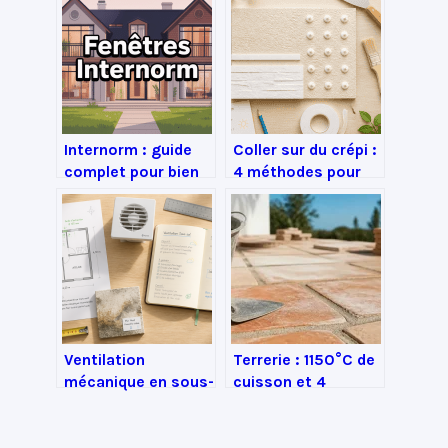
Internorm : guide
Coller sur du crépi :
complet pour bien
4 méthodes pour
choisir vos fenêtres
décorer sans percer
et portes
ni abîmer vos murs
Ventilation
Terrerie : 1150°C de
mécanique en sous-
cuisson et 4
sol : 3 solutions
secrets pour une
pour stopper
terre cuite
l’humidité et le
inaltérable