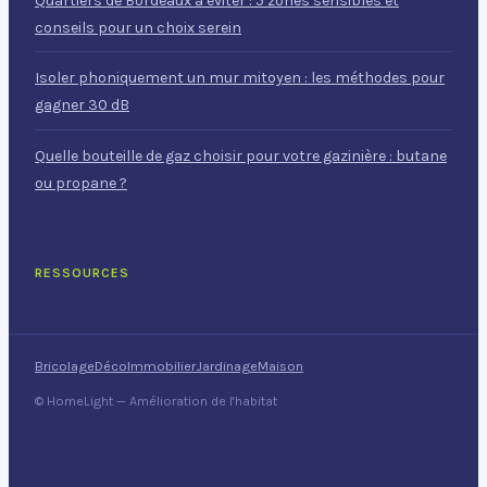
Quartiers de Bordeaux à éviter : 5 zones sensibles et
conseils pour un choix serein
Isoler phoniquement un mur mitoyen : les méthodes pour
gagner 30 dB
Quelle bouteille de gaz choisir pour votre gazinière : butane
ou propane ?
RESSOURCES
Bricolage
Déco
Immobilier
Jardinage
Maison
© HomeLight — Amélioration de l'habitat