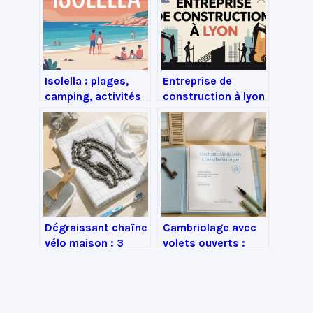
Isolella : plages,
Entreprise de
camping, activités
construction à lyon
et secrets d’un
: comment choisir
joyau corse
le bon partenaire
travaux
Dégraissant chaîne
Cambriolage avec
vélo maison : 3
volets ouverts :
recettes à moins
comment obtenir
d’un euro pour une
votre indemnisation
transmission
malgré l’oubli
comme neuve