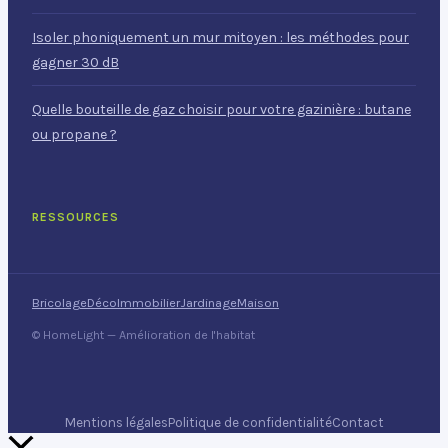
Isoler phoniquement un mur mitoyen : les méthodes pour
gagner 30 dB
Quelle bouteille de gaz choisir pour votre gazinière : butane
ou propane ?
RESSOURCES
Bricolage
Déco
Immobilier
Jardinage
Maison
© HomeLight — Amélioration de l'habitat
Mentions légales
Politique de confidentialité
Contact
Retour