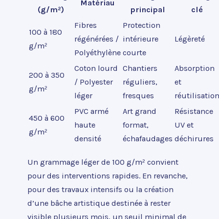
Matériau
(g/m²)
principal
clé
Fibres
Protection
100 à 180
régénérées /
intérieure
Légèreté
g/m²
Polyéthylène
courte
Coton lourd
Chantiers
Absorption
200 à 350
/ Polyester
réguliers,
et
g/m²
léger
fresques
réutilisatio
PVC armé
Art grand
Résistance
450 à 600
haute
format,
UV et
g/m²
densité
échafaudages
déchirures
Un grammage léger de 100 g/m² convient
pour des interventions rapides. En revanche,
pour des travaux intensifs ou la création
d’une bâche artistique destinée à rester
visible plusieurs mois, un seuil minimal de