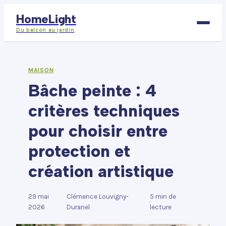
HomeLight
Du balcon au jardin
Bricolage
MAISON
Bâche peinte : 4
Déco
critères techniques
Immobilier
pour choisir entre
Jardinage
protection et
Maison
création artistique
29 mai
Clémence Louvigny-
5 min de
·
·
2026
Duranel
lecture