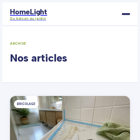
HomeLight
Du balcon au jardin
Bricolage
ARCHIVE
Déco
Nos articles
Immobilier
Jardinage
Maison
BRICOLAGE