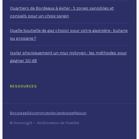
Quartiers de Bordeaux à éviter : 5 zones sensibles et
conseils pour un choix serein
Quelle bouteille de gaz choisir pour votre gazinière : butane
ou propane ?
Isoler phoniquement un mur mitoyen : les méthodes pour
gagner 30 dB
RESSOURCES
Bricolage
Déco
Immobilier
Jardinage
Maison
© HomeLight — Amélioration de l'habitat