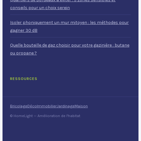
conseils pour un choix serein
Isoler phoniquement un mur mitoyen : les méthodes pour
gagner 30 dB
Quelle bouteille de gaz choisir pour votre gazinière : butane
ou propane ?
RESSOURCES
Bricolage
Déco
Immobilier
Jardinage
Maison
© HomeLight — Amélioration de l'habitat