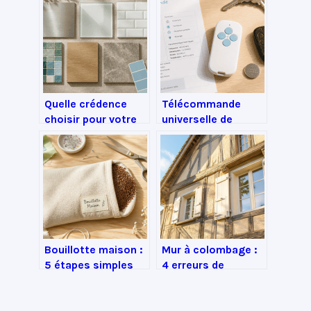
Quelle crédence
Télécommande
choisir pour votre
universelle de
cuisine : matériaux,
portail : comment
entretien et erreurs
choisir et
à éviter
programmer votre
modèle ?
Bouillotte maison :
Mur à colombage :
5 étapes simples
4 erreurs de
pour fabriquer votre
rénovation qui
source de chaleur
menacent votre
durable
ossature bois