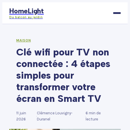
HomeLight
Du balcon au jardin
Bricolage
MAISON
Clé wifi pour TV non
Déco
connectée : 4 étapes
Immobilier
simples pour
Jardinage
transformer votre
Maison
écran en Smart TV
11 juin
Clémence Louvigny-
6 min de
·
·
2026
Duranel
lecture