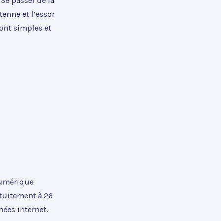
Se passer de la
tenne et l’essor
ont simples et
 Numérique
atuitement à 26
ées internet.