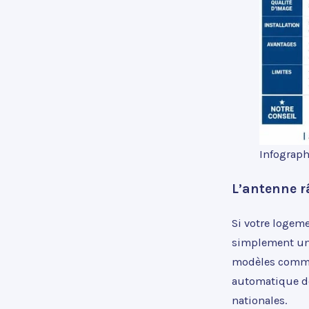
Infograph
L’antenne r
Si votre logeme
simplement un c
modèles commer
automatique de
nationales.