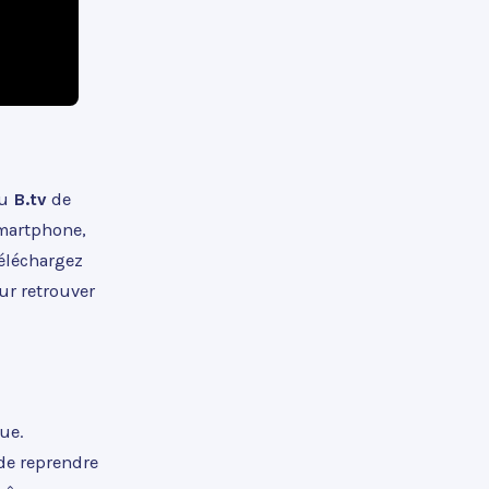
u
B.tv
de
smartphone,
téléchargez
ur retrouver
ue.
 de reprendre