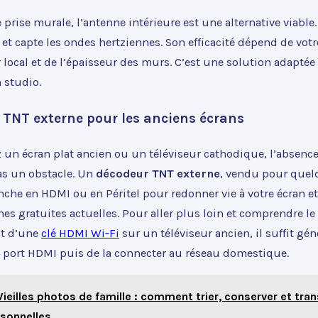
 prise murale, l’antenne intérieure est une alternative viable.
t capte les ondes hertziennes. Son efficacité dépend de votr
 local et de l’épaisseur des murs. C’est une solution adapté
 studio.
 TNT externe pour les anciens écrans
z un écran plat ancien ou un téléviseur cathodique, l’absenc
pas un obstacle. Un
décodeur TNT externe
, vendu pour quel
nche en HDMI ou en Péritel pour redonner vie à votre écran et
nes gratuites actuelles. Pour aller plus loin et comprendre le
t d’une
clé HDMI Wi‑Fi
sur un téléviseur ancien, il suffit gé
e port HDMI puis de la connecter au réseau domestique.
Vieilles photos de famille : comment trier, conserver et tr
rsonnelles