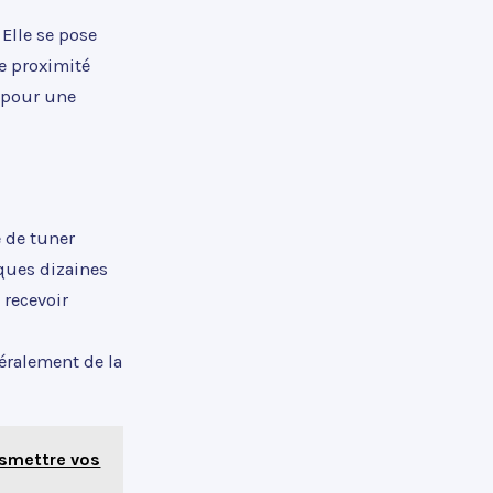
 Elle se pose
e proximité
e pour une
e de tuner
ques dizaines
 recevoir
néralement de la
ansmettre vos