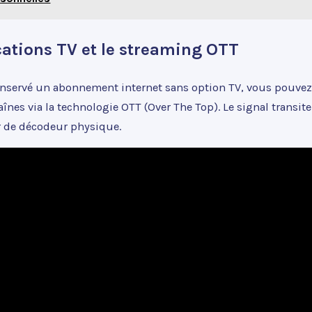
cations TV et le streaming OTT
onservé un abonnement internet sans option TV, vous pouvez
înes via la technologie OTT (Over The Top). Le signal transite
r de décodeur physique.