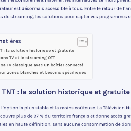
er l’encombrement matériel, les alternatives se multiplient. 
ateur est désormais accessible à tous. Entre le retour de l’an
ns de streaming, les solutions pour capter vos programmes s
matières
T : la solution historique et gratuite
ions TV et le streaming OTT
 sa TV classique avec un boîtier connecté
our zones blanches et besoins spécifiques
TNT : la solution historique et gratuite
 l’option la plus stable et la moins coûteuse. La Télévision
 couvre plus de 97 % du territoire français et donne accès gr
ales en haute définition, sans aucune consommation de donn