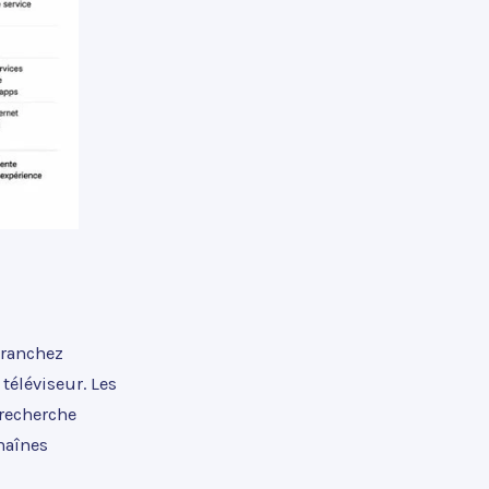
branchez
 téléviseur. Les
recherche
haînes