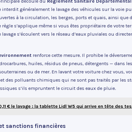
 principale découle du
Règlement Sanitaire Départemental
e interdit généralement le lavage des véhicules sur la voie pu
uvertes à la circulation, les berges, ports et quais, ainsi que 
te règle s’applique même si vous êtes propriétaire de votre ter
 lavage s’écoulent vers le réseau d’eaux pluviales ou direct
environnement
renforce cette mesure. Il prohibe le déversem
drocarbures, huiles, résidus de pneus, détergents — dans le
 souterraines ou de mer. En lavant votre voiture chez vous, vo
t des polluants chimiques qui ne sont pas traités par les st
ssiques s’ils empruntent le circuit des eaux de pluie.
0,11 € le lavage : la tablette Lidl W5 qui arrive en tête des te
et sanctions financières