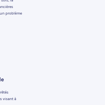
sols, la
ancières
t un problème
le
rêtés
s visant à