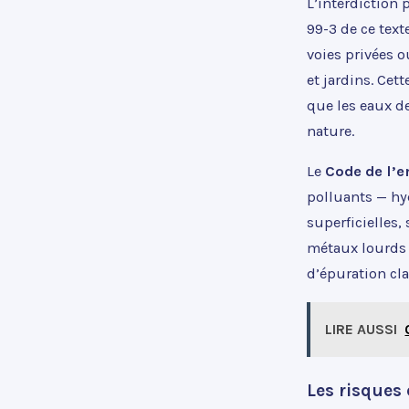
L’interdiction
99-3 de ce text
voies privées o
et jardins. Cet
que les eaux de
nature.
Le
Code de l’
polluants — hy
superficielles,
métaux lourds e
d’épuration cla
LIRE AUSSI
Les risques 