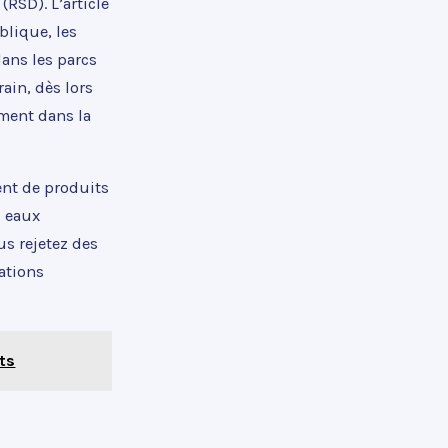
(RSD). L’article
blique, les
dans les parcs
rain, dès lors
ement dans la
ent de produits
s eaux
us rejetez des
ations
sts