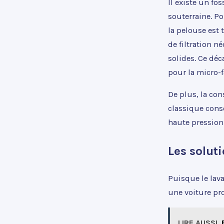
Il existe un fo
souterraine. P
la pelouse est 
de filtration n
solides. Ce déc
pour la micro-f
De plus, la co
classique cons
haute pression
Les solut
Puisque le lava
une voiture pro
LIRE AUSSI