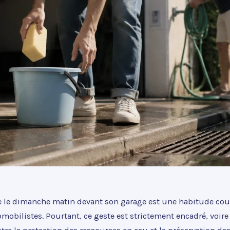
re le dimanche matin devant son garage est une habitude co
bilistes. Pourtant, ce geste est strictement encadré, voire i