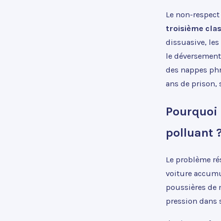
Le non-respect
troisième cla
dissuasive, les
le déversement
des nappes phr
ans de prison, 
Pourquoi 
polluant 
Le problème rés
voiture accumul
poussières de 
pression dans s