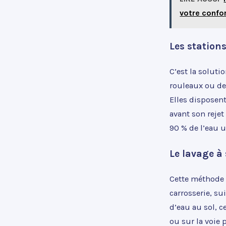
votre confo
Les station
C’est la solutio
rouleaux ou de 
Elles disposen
avant son rejet
90 % de l’eau ut
Le lavage à 
Cette méthode 
carrosserie, s
d’eau au sol, c
ou sur la voie 