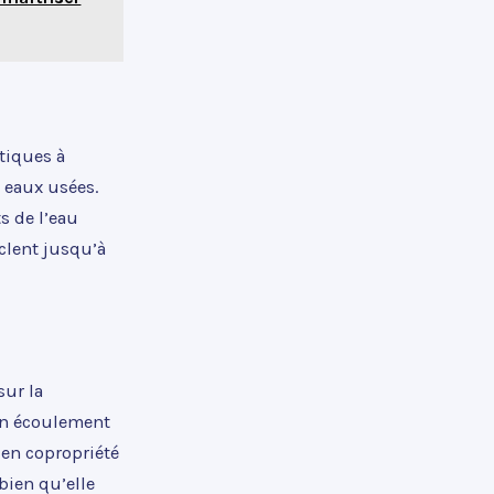
rtiques à
s eaux usées.
s de l’eau
yclent jusqu’à
sur la
cun écoulement
 en copropriété
bien qu’elle