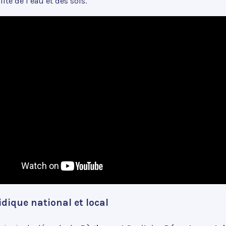
ité de l’eau et des sols.
idique national et local