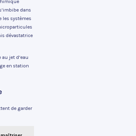
 chimique
 s’imbibe dans
te les systèmes
microparticules
is dévastatrice
 au jet d’eau
ge en station
e
ttent de garder
 maîtriser