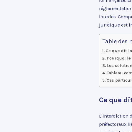
loi française. E
réglementation 
lourdes. Compr
juridique est i
Table des 
Ce que dit la
Pourquoi le
Les solution
Tableau com
Cas particul
Ce que dit
L’interdiction 
préfectoraux li