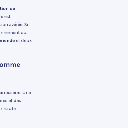
tion de
de est
ion avérée. Si
ronnement ou
amende
et deux
 comme
arrosserie. Une
res et des
ur haute