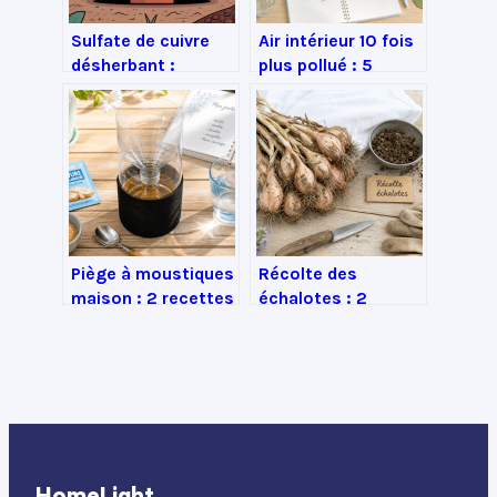
Sulfate de cuivre
Air intérieur 10 fois
désherbant :
plus pollué : 5
usages, efficacité
plantes pour
et précautions à
neutraliser les
connaître
toxines invisibles
Piège à moustiques
Récolte des
maison : 2 recettes
échalotes : 2
efficaces et l’erreur
signes visuels et 3
de dosage qui ruine
jours de séchage
vos résultats
pour une
conservation
longue durée
HomeLight