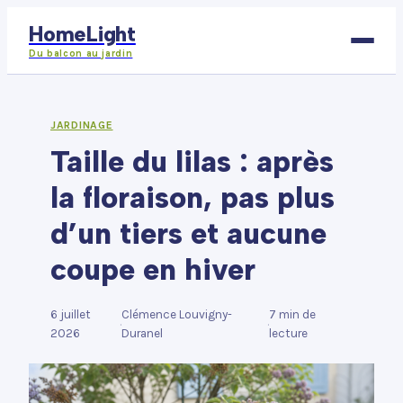
HomeLight
Du balcon au jardin
Bricolage
JARDINAGE
Taille du lilas : après
Déco
la floraison, pas plus
Immobilier
d’un tiers et aucune
Jardinage
coupe en hiver
Maison
6 juillet
Clémence Louvigny-
7 min de
·
·
2026
Duranel
lecture