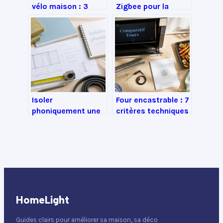
vélo maison : 3
Zigbee pour la
recettes à moins
domotique :
d’un euro pour une
maillage, sécurité
transmission
et interopérabilité
comme neuve
Isoler
Four encastrable : 7
phoniquement une
critères techniques
pièce : 4 étapes
pour choisir le
pour bloquer les
modèle idéal
bruits de voisinage
HomeLight
Guides clairs pour améliorer sa maison, sa déco