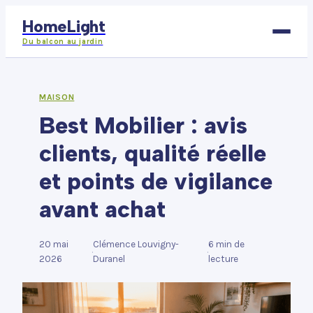
HomeLight
Du balcon au jardin
Bricolage
MAISON
Best Mobilier : avis
Déco
clients, qualité réelle
Immobilier
et points de vigilance
Jardinage
avant achat
Maison
20 mai
Clémence Louvigny-
6 min de
·
·
2026
Duranel
lecture