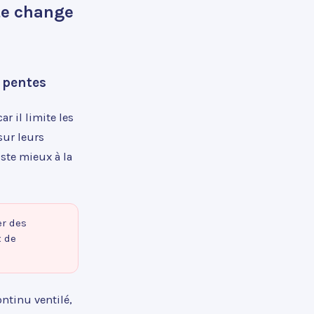
nte change
s pentes
r il limite les
sur leurs
iste mieux à la
er des
x de
ntinu ventilé,