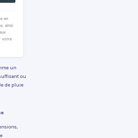
re en
e, ainsi
 aux
r votre
comme un
suffisant ou
de de pluie
ue
tensions,
ne