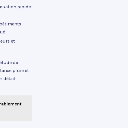
cuation rapide
 bâtiments
qué
eurs et
 étude de
itance pluie et
 détail
urablement