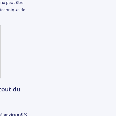
inc peut être
e technique de
tout du
 à environ 5 %