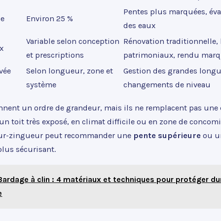
Pentes plus marquées, éva
le
Environ 25 %
des eaux
Variable selon conception
Rénovation traditionnelle,
x
et prescriptions
patrimoniaux, rendu mar
vée
Selon longueur, zone et
Gestion des grandes longu
système
changements de niveau
onnent un ordre de grandeur, mais ils ne remplacent pas une
r un toit très exposé, en climat difficile ou en zone de concom
reur-zingueur peut recommander une
pente supérieure
ou un
lus sécurisant.
Bardage à clin : 4 matériaux et techniques pour protéger d
e