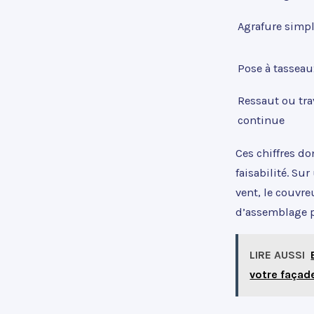
Agrafure simp
Pose à tasseau
Ressaut ou tra
continue
Ces chiffres d
faisabilité. Su
vent, le couv
d’assemblage p
LIRE AUSSI
votre façad