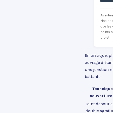
Avertis
zinc doi
que les 
points s
projet.
En pratique, pl
ouvrage d’étanc
une jonction ma
battante.
Technique
couverture 
Joint debout a
double agrafu