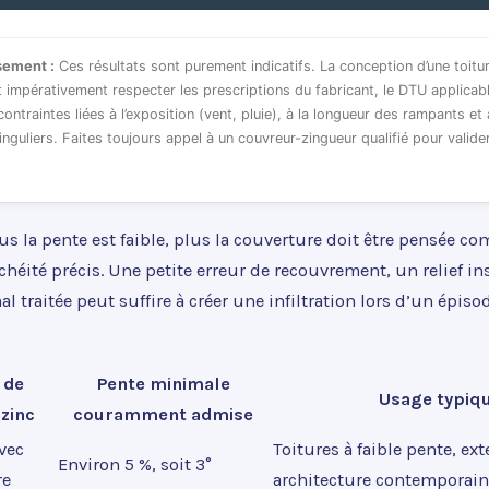
sement :
Ces résultats sont purement indicatifs. La conception d’une toitu
t impérativement respecter les prescriptions du fabricant, le DTU applicabl
contraintes liées à l’exposition (vent, pluie), à la longueur des rampants et
inguliers. Faites toujours appel à un couvreur-zingueur qualifié pour valide
us la pente est faible, plus la couverture doit être pensée 
héité précis. Une petite erreur de recouvrement, un relief in
l traitée peut suffire à créer une infiltration lors d’un épiso
 de
Pente minimale
Usage typiq
zinc
couramment admise
vec
Toitures à faible pente, ex
Environ 5 %, soit 3°
re
architecture contemporai