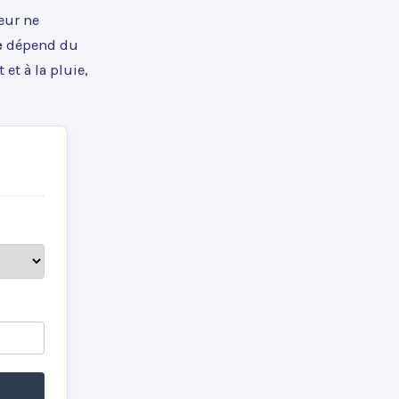
eur ne
e
dépend du
et à la pluie,